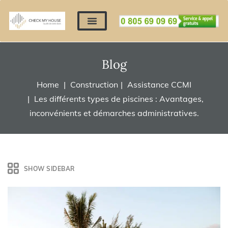
Nos expertises
Nous contacter
Devis automatique
Déposer mes documents
Régler un devis
Blog
Home
Construction
Assistance CCMI
Les différents types de piscines : Avantages,
inconvénients et démarches administratives.
SHOW SIDEBAR