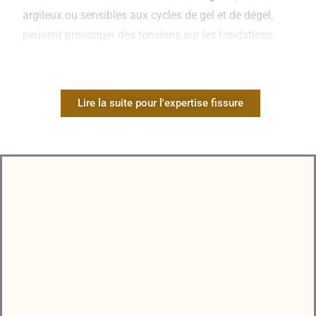
argileux ou sensibles aux cycles de gel et de dégel,
peuvent provoquer des tensions sur les fondations.
Conditions climatiques
: Les précipitations fréquentes et
les hivers rigoureux dans les Vosges fragilisent les
structures.
Lire la suite pour l'expertise fissure
Défauts de construction
: Fondations insuffisantes ou
mal conçues.
Vieillissement du bâtiment
: Dans le cas de maisons
anciennes, le matériau peut perdre en solidité avec le
temps.
2. Prévenir des Dangers
Même les fissures superficielles peuvent évoluer :
Certaines indiquent des
désordres structurels majeurs
,
mettant en péril la stabilité de l’édifice.