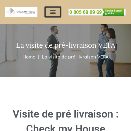
Nos expertises
Nous contacter
Devis automatique
Déposer mes documents
Régler un devis
La visite de pré-livraison VEFA
Home
La visite de pré-livraison VEFA
Visite de pré livraison :
Check my House