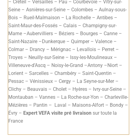
– Créteil – Versailles – Pau – Courbevoie – Vitry-sur-
Seine – Asnières-sur-Seine – Colombes – Aulnay-sous-
Bois – Rueil-Malmaison – La Rochelle – Antibes –
Saint-Maur-des-Fossés – Calais – Champigny-sur-
Marne –Aubervilliers – Béziers – Bourges – Canne –
Saint-Nazaire –Dunkerque – Quimper – Valence –
Colmar – Drancy – Mérignac – Levallois – Perret –
Troyes – Neuilly-sur-Seine – Issy-les-Moulineaux –
Villeneuve-d’Ascq – Noisy-le-Grand –Antony –Niort –
Lorient – Sarcelles – Chambéry – Saint-Quentin –
Pessac – Vénissieux – Cergy – La Seyne-sur-Mer –
Clichy – Beauvais – Cholet – Hyères – Ivry-sur-Seine –
Montauban – Vannes – La Roche-sur-Yon – Charleville-
Mézières – Pantin – Laval – Maisons-Alfort – Bondy –
Évry –
Expert VEFA visite pré livraison
sur toute la
France