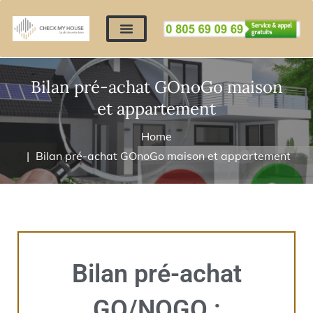
Nos expertises
Nous contacter
Devis automatique
Déposer mes documents
Régler un devis
Bilan pré-achat GOnoGo maison
et appartement
Home
Bilan pré-achat GOnoGo maison et appartement
Bilan pré-achat
GO/NOGO :