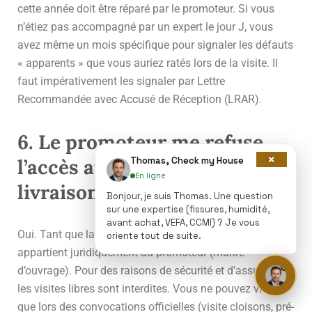
cette année doit être réparé par le promoteur. Si vous
n’étiez pas accompagné par un expert le jour J, vous
avez même un mois spécifique pour signaler les défauts
« apparents » que vous auriez ratés lors de la visite. Il
faut impérativement les signaler par Lettre
Recommandée avec Accusé de Réception (LRAR).
6. Le promoteur me refuse
×
Thomas, Check my House
l’accès au chantier avant la
En ligne
livraison, est-ce légal ?
Bonjour, je suis Thomas. Une question
sur une expertise (fissures, humidité,
avant achat, VEFA, CCMI) ? Je vous
Oui. Tant que la livraison n’a pas eu lieu, le chantier
oriente tout de suite.
appartient juridiquement au promoteur (maître
d’ouvrage). Pour des raisons de sécurité et d’assurance,
les visites libres sont interdites. Vous ne pouvez visiter
que lors des convocations officielles (visite cloisons, pré-