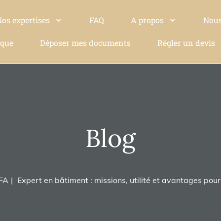
Nos expertises
FAQ
A propos
Nous
ique
Déposer mes documents
Régler un devis
Blog
EFA
Expert en bâtiment : missions, utilité et avantages pour