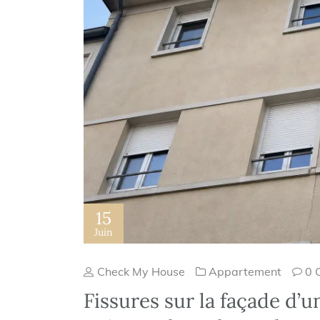
15
Juin
Check My House
Appartement
0 
Fissures sur la façade d’