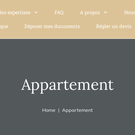
Nos expertises
FAQ
A propos
Nous
ique
Déposer mes documents
Régler un devis
Appartement
Home
Appartement