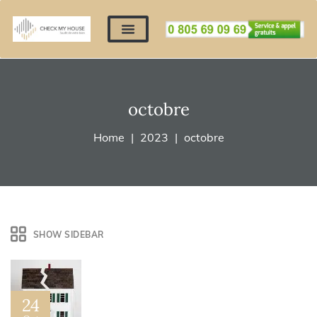
Nos expertises
Nous contacter
Devis automatique
Déposer mes documents
Régler un devis
octobre
Home
2023
octobre
SHOW SIDEBAR
24