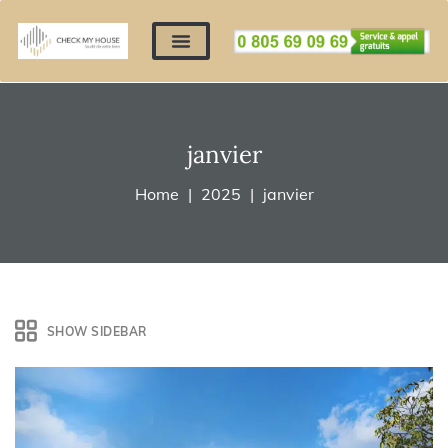
Nos expertises
Nous contacter
Devis automatique
Déposer mes documents
Régler un devis
janvier
Home
2025
janvier
SHOW SIDEBAR