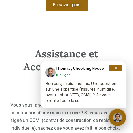
En savoir plus
Assistance et
Accompagnement
×
Thomas, Check my House
En ligne
CCMI
Bonjour, je suis Thomas. Une question
sur une expertise (fissures, humidité,
avant achat, VEFA, CCMI) ? Je vous
oriente tout de suite.
Vous vous lancez dans l’aventure et optez pour la
construction d’une maison neuve ? Si vous avez
signé un CCMI (
contrat de construction de maison
individuelle
), sachez que vous avez fait le bon choix.