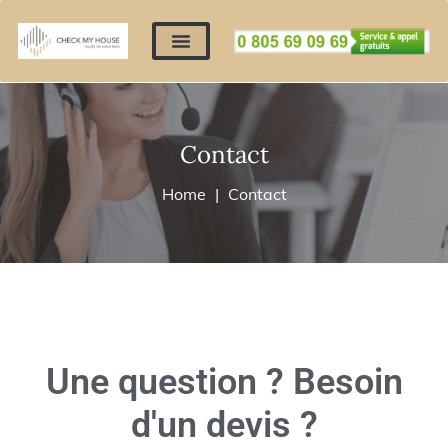
Nos expertises
Nous contacter
Devis automatique
Déposer mes documents
Régler un devis
Contact
Home
Contact
Une question ? Besoin
d'un devis ?