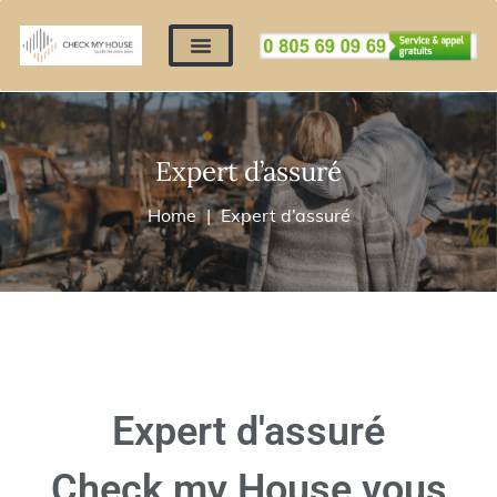
Nos expertises
Nous contacter
Devis automatique
Déposer mes documents
Régler un devis
Expert d’assuré
Home
Expert d’assuré
Expert d'assuré
Check my House vous