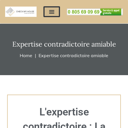
Nos expertises
Nous contacter
Devis automatique
Déposer mes documents
Régler un devis
Expertise contradictoire amiable
Home
Expertise contradictoire amiable
L'expertise
contradictoire : La