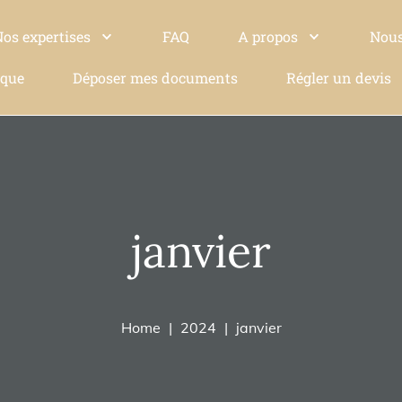
Nos expertises
FAQ
A propos
Nous
ique
Déposer mes documents
Régler un devis
janvier
Home
2024
janvier