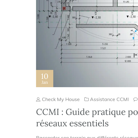
10
Jan
Check My House
Assistance CCMI
CCMI : Guide pratique po
réseaux essentiels
Raccorder son terrain aux différents réseaux