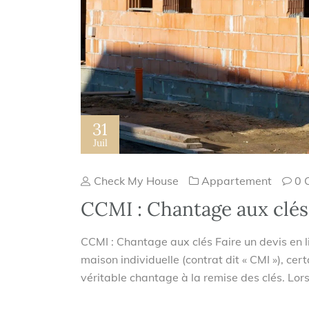
31
Juil
Check My House
Appartement
0 
CCMI : Chantage aux clés
CCMI : Chantage aux clés Faire un devis en l
maison individuelle (contrat dit « CMI »), ce
véritable chantage à la remise des clés. Lors