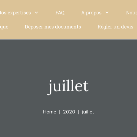
Nos expertises
FAQ
A propos
Nous
ique
Déposer mes documents
Régler un devis
juillet
Home
2020
juillet