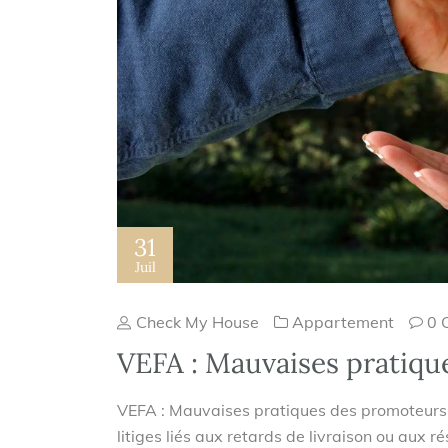
31
Juil
Check My House
Appartement
0 
VEFA : Mauvaises pratiqu
VEFA : Mauvaises pratiques des promoteurs 
litiges liés aux retards de livraison ou aux r