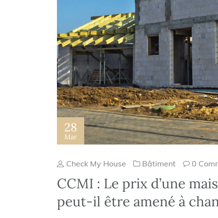
28
Mar
Check My House
Bâtiment
0 Com
CCMI : Le prix d’une mai
peut-il être amené à chan