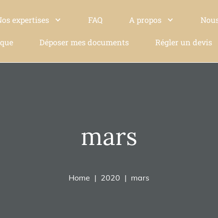
Nos expertises
FAQ
A propos
Nous
ique
Déposer mes documents
Régler un devis
mars
Home
2020
mars