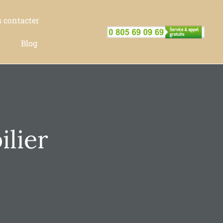
 contacter
Blog
lier