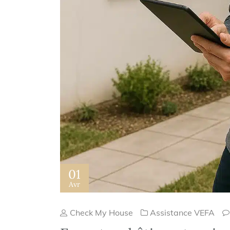
01
Avr
Check My House
Assistance VEFA