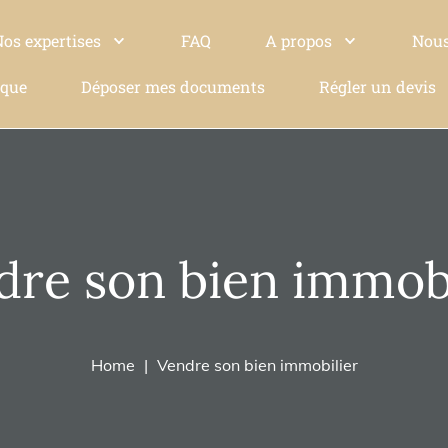
Nos expertises
FAQ
A propos
Nous
ique
Déposer mes documents
Régler un devis
dre son bien immobi
Home
Vendre son bien immobilier