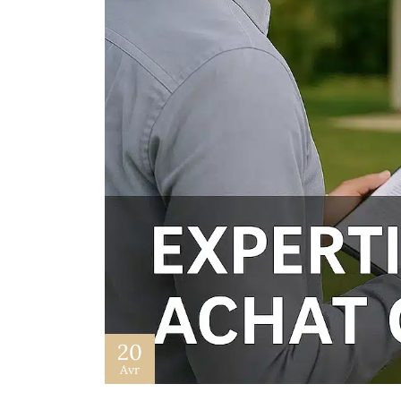
20
Avr