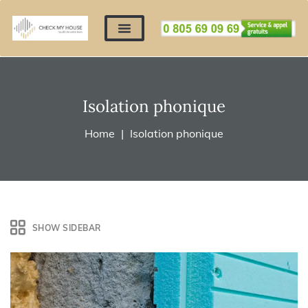
Nos expertises
Nous contacter
Devis automatique
Déposer mes documents
Régler un devis
Isolation phonique
Home
Isolation phonique
SHOW SIDEBAR