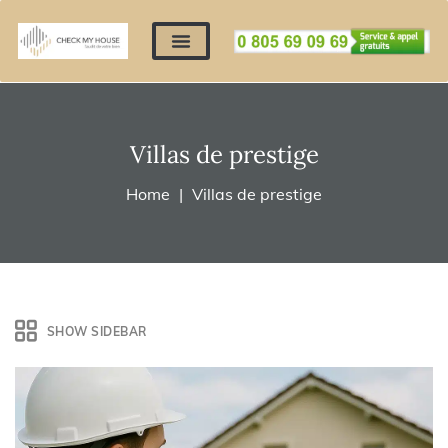
Nos expertises
Nous contacter
Devis automatique
Déposer mes documents
Régler un devis
Villas de prestige
Home
Villas de prestige
SHOW SIDEBAR