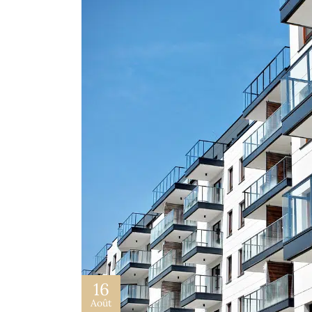
16
Août