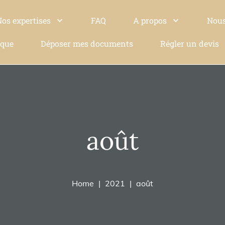
Nos expertises
FAQ
A propos
Nous
ique
Déposer mes documents
Régler un devis
août
Home
2021
août