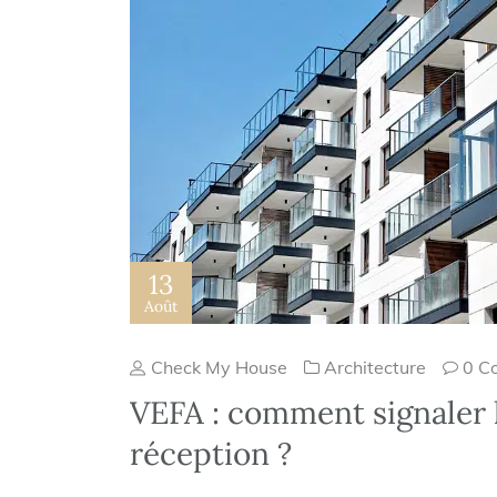
13
Août
Check My House
Architecture
0 C
VEFA : comment signaler l
réception ?