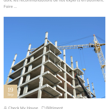
donc les recommandations de nos experts en bâtiment.
Faire ...
19
Sep
Check My House
Bâtiment