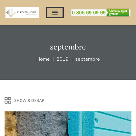
Nos expertises
Nous contacter
Devis automatique
Déposer mes documents
Régler un devis
septembre
Home
2019
septembre
SHOW SIDEBAR