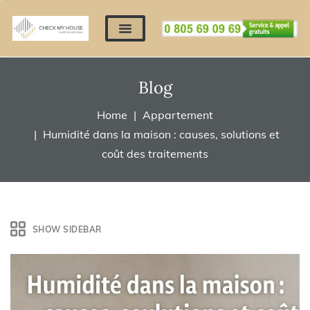
Nos expertises
Nous contacter
Devis automatique
Déposer mes documents
Régler un devis
Blog
Home
Appartement
Humidité dans la maison : causes, solutions et
coût des traitements
SHOW SIDEBAR