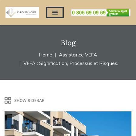
Nos expertises
Nous contacter
Devis automatique
Déposer mes documents
Régler un devis
Blog
Home
Assistance VEFA
VEFA : Signification, Processus et Risques.
SHOW SIDEBAR