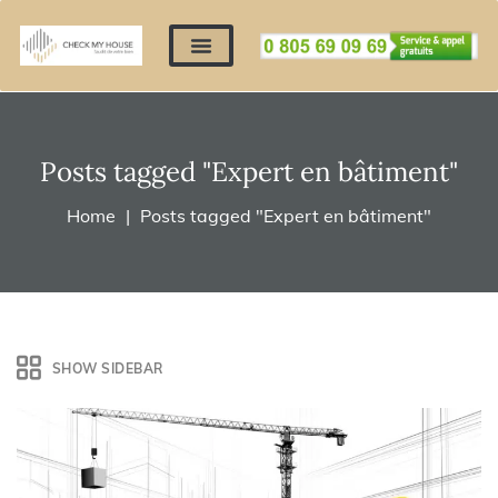
Nos expertises
Nous contacter
Devis automatique
Déposer mes documents
Régler un devis
Posts tagged "Expert en bâtiment"
Home
Posts tagged "Expert en bâtiment"
SHOW SIDEBAR