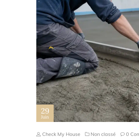
29
Juin
Check My House
Non classé
0 Co