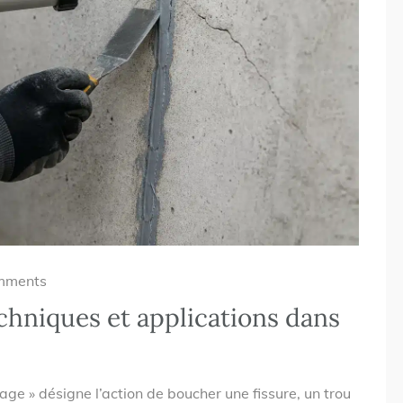
mments
echniques et applications dans
age » désigne l’action de boucher une fissure, un trou