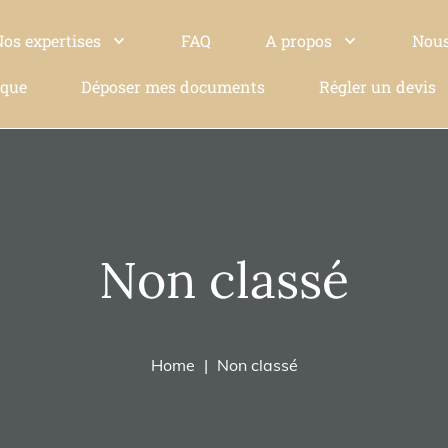
Nos expertises
FAQ
A propos
Nous
ique
Déposer mes documents
Régler un devis
Non classé
Home
Non classé