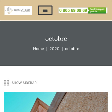
Nos expertises
Nous contacter
Devis automatique
Déposer mes documents
Régler un devis
octobre
Home
2020
octobre
SHOW SIDEBAR