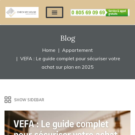
Nos expertises
Nous contacter
Devis automatique
Déposer mes documents
Régler un devis
Blog
Home
Appartement
VEFA : Le guide complet pour sécuriser votre
achat sur plan en 2025
SHOW SIDEBAR