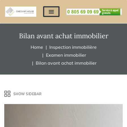
Nos expertises
Nous contacter
Devis automatique
Déposer mes documents
Régler un devis
Bilan avant achat immobilier
Home
Inspection immobilière
Examen immobilier
Bilan avant achat immobilier
SHOW SIDEBAR