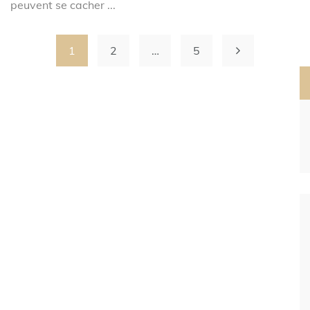
peuvent se cacher ...
1
2
…
5