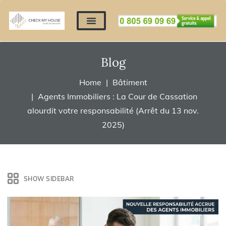
Nos expertises
Nous contacter
Devis automatique
Déposer mes documents
Régler un devis
Blog
Home
Bâtiment
Agents Immobiliers : La Cour de Cassation
alourdit votre responsabilité (Arrêt du 13 nov.
2025)
SHOW SIDEBAR