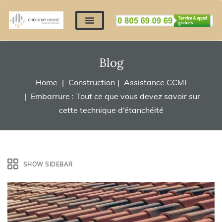
Nos expertises
Nous contacter
Devis automatique
Déposer mes documents
Régler un devis
Blog
Home
Construction
Assistance CCMI
Embarrure : Tout ce que vous devez savoir sur
cette technique d’étanchéité
SHOW SIDEBAR