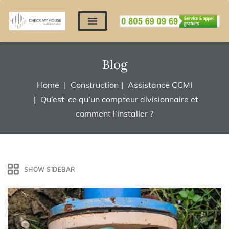
Nos expertises
Nous contacter
Devis automatique
Déposer mes documents
Régler un devis
Blog
Home
Construction
Assistance CCMI
Qu’est-ce qu’un compteur divisionnaire et
comment l’installer ?
SHOW SIDEBAR