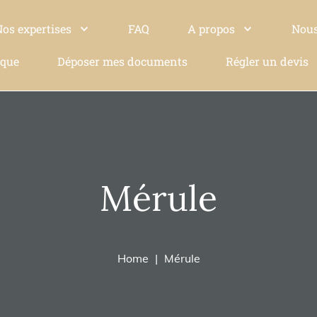
Nos expertises
FAQ
A propos
Nous
ique
Déposer mes documents
Régler un devis
Mérule
Home
Mérule