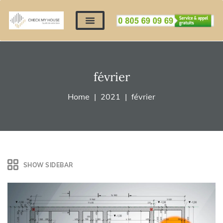
Nos expertises
Nous contacter
Devis automatique
Déposer mes documents
Régler un devis
février
Home
2021
février
SHOW SIDEBAR