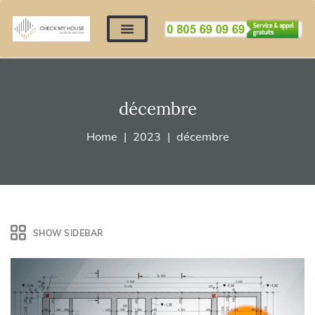
Nos expertises
Nous contacter
Devis automatique
Déposer mes documents
Régler un devis
décembre
Home
2023
décembre
SHOW SIDEBAR