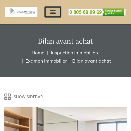
Nos expertises
Nous contacter
Devis automatique
Déposer mes documents
Régler un devis
Bilan avant achat
Home
Inspection immobilière
Examen immobilier
Bilan avant achat
SHOW SIDEBAR