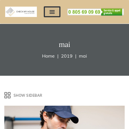
Nos expertises
Nous contacter
Devis automatique
Déposer mes documents
Régler un devis
mai
Home
2019
mai
SHOW SIDEBAR