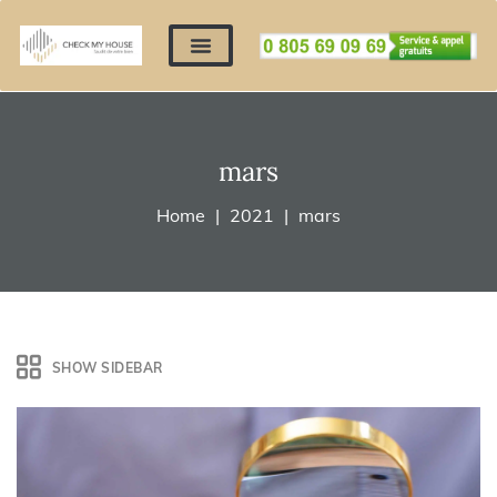
Nos expertises
Nous contacter
Devis automatique
Déposer mes documents
Régler un devis
mars
Home
2021
mars
SHOW SIDEBAR