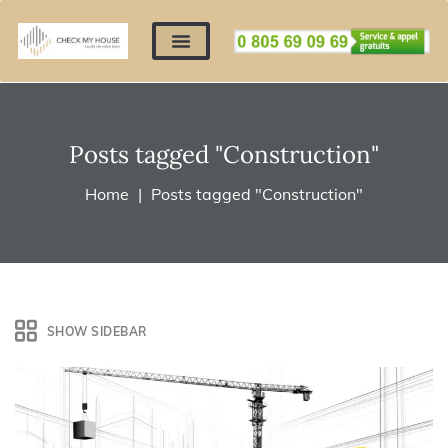
Nos expertises
Nous contacter
Devis automatique
Déposer mes documents
Régler un devis
Posts tagged "Construction"
Home
Posts tagged "Construction"
SHOW SIDEBAR