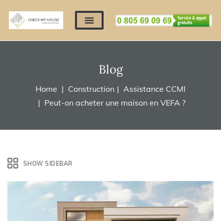
Nos expertises
Nous contacter
Devis automatique
Déposer mes documents
Régler un devis
Blog
Home
Construction
Assistance CCMI
Peut-on acheter une maison en VEFA ?
SHOW SIDEBAR