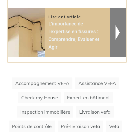
Lire cet article
L'importance de
l'expertise en fissures :
Comprendre, Evaluer et
Agir
Accompagnement VEFA
Assistance VEFA
Check my House
Expert en bâtiment
inspection immobilière
Livraison vefa
Points de contrôle
Pré-livraison vefa
Vefa