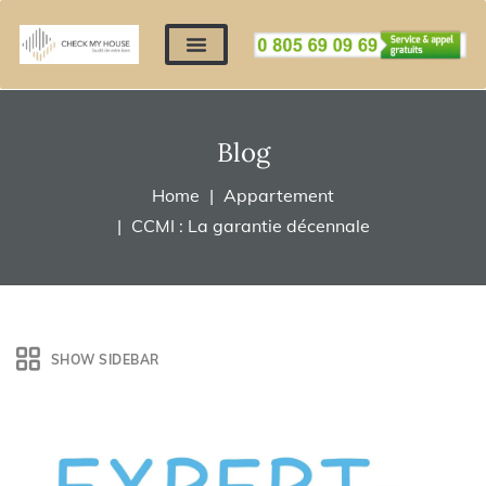
Nos expertises
Nous contacter
Devis automatique
Déposer mes documents
Régler un devis
Blog
Home
Appartement
CCMI : La garantie décennale
SHOW SIDEBAR