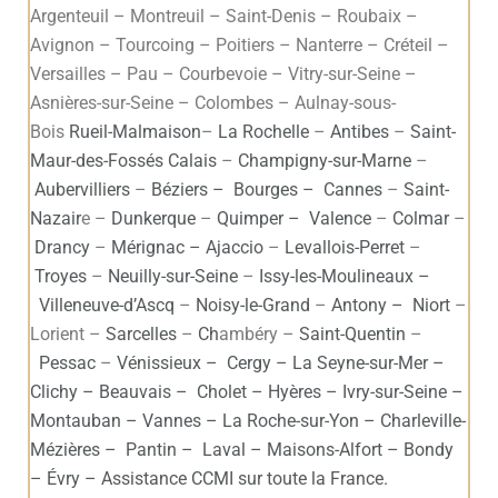
Argenteuil – Montreuil – Saint-Denis – Roubaix –
Avignon – Tourcoing – Poitiers – Nanterre – Créteil –
Versailles – Pau – Courbevoie – Vitry-sur-Seine –
Asnières-sur-Seine – Colombes – Aulnay-sous-
Bois
Rueil-Malmaison
–
La Rochelle
–
Antibes
–
Saint-
Maur-des-Fossés
Calais
–
Champigny-sur-Marne
–
Aubervilliers
–
Béziers
–
Bourges
–
Cannes
–
Saint-
Nazair
e –
Dunkerque
–
Quimper
–
Valence
–
Colmar
–
Drancy
–
Mérignac
–
Ajaccio
–
Levallois-Perret
–
Troyes
–
Neuilly-sur-Seine
–
Issy-les-Moulineaux
–
Villeneuve-d’Ascq
–
Noisy-le-Grand
–
Antony
–
Niort
–
Lorient –
Sarcelles
–
Ch
ambéry –
Saint-Quentin
–
Pessac
–
Vénissieux – Cergy – La Seyne-sur-Mer –
Clichy – Beauvais – Cholet – Hyères – Ivry-sur-Seine –
Montauban – Vannes – La Roche-sur-Yon – Charleville-
Mézières – Pantin – Laval – Maisons-Alfort – Bondy
– Évry – Assistance CCMI sur toute la France.