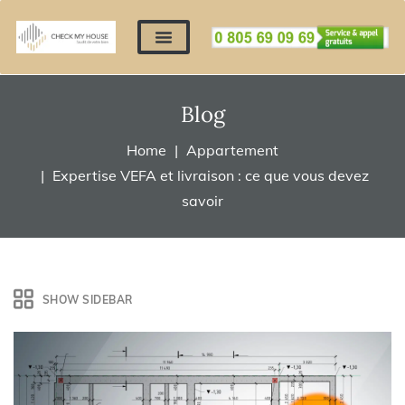
Nos expertises
Nous contacter
Devis automatique
Déposer mes documents
Régler un devis
Blog
Home
Appartement
Expertise VEFA et livraison : ce que vous devez
savoir
SHOW SIDEBAR