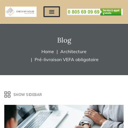
Nos expertises
Nous contacter
Devis automatique
Déposer mes documents
Régler un devis
Blog
Home
Architecture
Pré-livraison VEFA obligatoire
SHOW SIDEBAR