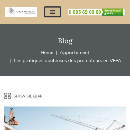
Nos expertises
Nous contacter
Devis automatique
Déposer mes documents
Régler un devis
Blog
Home
Appartement
Les pratiques douteuses des promoteurs en VEFA
SHOW SIDEBAR