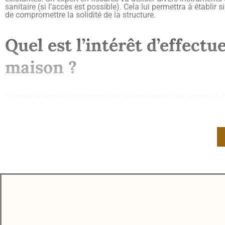
sanitaire (si l’accès est possible). Cela lui permettra à établir s
de compromettre la solidité de la structure.
Quel est l’intérêt d’effect
maison ?
Il existe diverses justifications pour lesquelles il est essentiel 
vous êtes tout simplement propriétaire de votre
maison ou ap
tels que la détérioration des fondations, la déformation des 
des coûts de réparation importants en rapport avec les réparat
Une analyse des fissures par un professionnel est un outil pr
acheteur, cette analyse vous aidera à évaluer le coût des trava
pour malfaçons non apparentes par les acquéreurs.
Comment se déroule une ex
Lors d’une recherche de fissures, un expert fissures se rendra su
ensuite il effectuera une étude détaillée au sein de l’habitat, i
L’expert des fissures étudiera quels types de fissures apparaiss