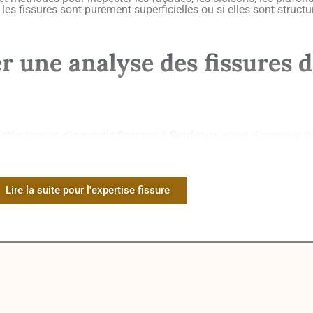
i les fissures sont purement superficielles ou si elles sont structu
uer une analyse des fissures 
d’effectuer un
diagnostic fissures à Bordeaux
avant d’acquérir, d
partement
. Les fissures sont souvent le signe de problèmes stru
murs ou bien une déformation des planchers. En repérant ces pro
ions futures.
écieux pour tous les acteurs impliqués dans une opération immob
Lire la suite pour l'expertise fissure
ux à effectuer et a discuter des conditions de vente, ou à vous d
pertise fissures maison Bo
r siteafin d’inspecter attentivement la totalité du bâti. Il analyse
ncluant les zones difficiles d’accès tels que les sous-sols ou les 
ent sur les façades extérieures et intérieures.