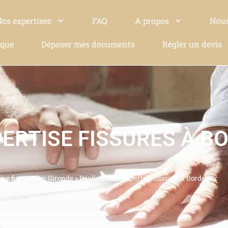
Nos expertises
FAQ
A propos
Nous
ique
Déposer mes documents
Régler un devis
PERTISE FISSURES À B
ise fissures en Gironde
»
Réaliser une Expertise fissures à Bordeaux