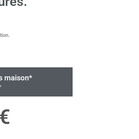
ures.
tion.
es maison*
²
€