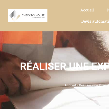
Accueil
Devis automat
RÉALISER UNE EX
Accueil
»
Réaliser une Expert