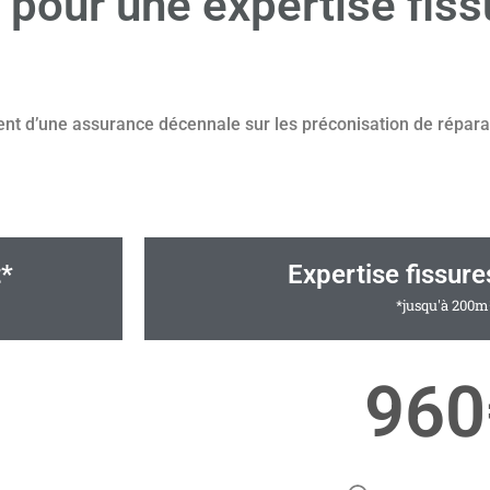
t pour une expertise fiss
ent d’une assurance décennale sur les préconisation de répara
t*
Expertise fissur
*jusqu'à 200m
960