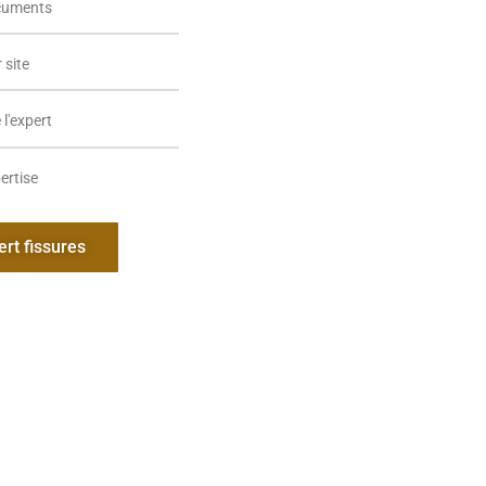
cuments
 site
l'expert
ertise
ert fissures