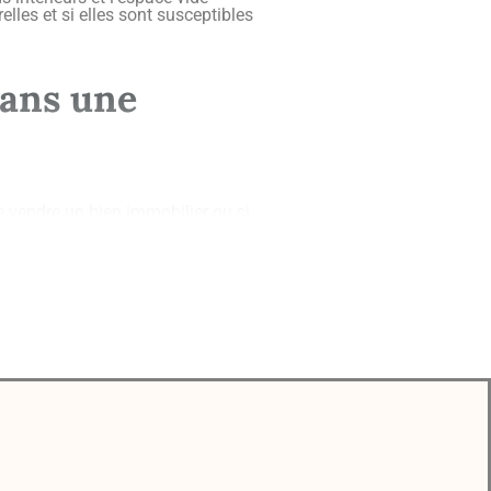
relles et si elles sont susceptibles
dans une
e vendre un bien immobilier ou si
cturels conséquents et sérieux,
blèmes rapidement, vous éviterez
ilière. Que vous soyez vendeur ou
éfendre en cas d’action en justice
rdeaux ?
ra la façade de la propriété,
combles.