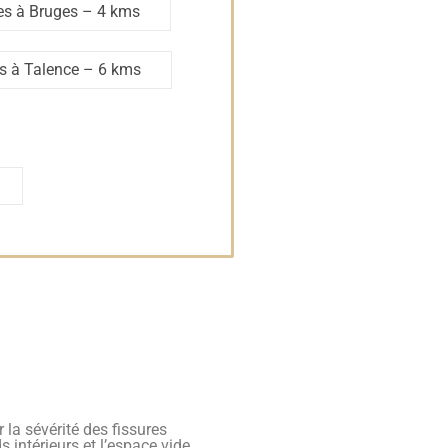
res à Bruges
– 4 kms
es à Talence
– 6 kms
 la sévérité des fissures
s intérieurs et l’espace vide