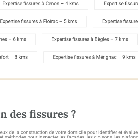
Expertise fissures à Cenon
– 4 kms
Expertise fissu
Expertise fissures à Floirac
– 5 kms
Expertise fissur
ines
– 6 kms
Expertise fissures à Bègles
– 7 kms
fort
– 8 kms
Expertise fissures à Mérignac
– 9 kms
n des fissures ?
 de la construction de votre domicile pour identifier et évaluer
 et méthodes pour inspecter les façades, les cloisons, les plafond