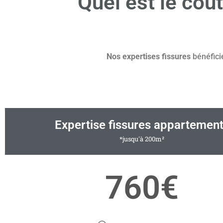
Quel est le coû
Nos expertises fissures
bénéfici
Expertise fissures appartemen
*jusqu'à 200m²
760€