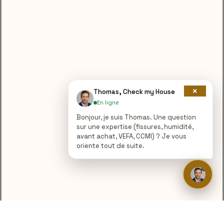
Un spécialiste des fissures vous fournira une opinion à
propos de la provenance et la cause des fissures, ainsi que
des conseils pour les réparer.
Chez Check my House, nous sommes en mesure de pouvoir
offrir des services d’expertise en fissures de qualité dans le
Var – 83 et partout en France pour vous assister pour
l’achat, la cession ou la protection de votre logement.
N’hésitez pas à faire appel à nous afin d’obtenir davantage
de renseignements concernant nos services ainsi que la
façon dont nous pouvons vous offrir notre assistance.
×
Thomas, Check my House
En ligne
Bonjour, je suis Thomas. Une question
sur une expertise (fissures, humidité,
avant achat, VEFA, CCMI) ? Je vous
oriente tout de suite.