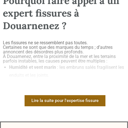
Pourquoi faire appel à un
expert fissures à
Douarnenez ?
Les fissures ne se ressemblent pas toutes.
Certaines ne sont que des marques du temps ; d’autres
annoncent des désordres plus profonds.
À Douarnenez, entre la proximité de la mer et les terrains
parfois instables, les causes peuvent être multiples :
Humidité et vent marin
: les embruns salés fragilisent les
enduits et les joints.
Mouvements du sol
: après de fortes pluies ou des étés
secs, les fondations peuvent bouger.
Vieillissement des matériaux
: la pierre et le béton se
Lire la suite pour l'expertise fissure
dilatent différemment selon les conditions climatiques.
Malfaçons
: sur certaines constructions récentes, les
fissures apparaissent dès les premières années.