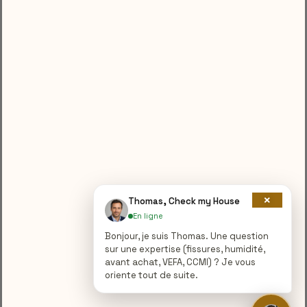
Conclusion :
Un expert en fissures vous donnera un point de vue sur
l’origine et la cause des fissures, ainsi que des
recommandations pour les réparer.
Au sein de Check my House, nous sommes fiers d’offrir des
services d’expertise en fissures de qualité à Lorient – 56100
et sur toute la France pour vous aider à faire d’un achat,
d’une cession ou protéger votre bien immobilier.
N’hésitez pas à nous contacter pour en savoir plus sur nos
services et la manière dont nous pouvons vous assister.
×
Thomas, Check my House
En ligne
Bonjour, je suis Thomas. Une question
sur une expertise (fissures, humidité,
avant achat, VEFA, CCMI) ? Je vous
oriente tout de suite.