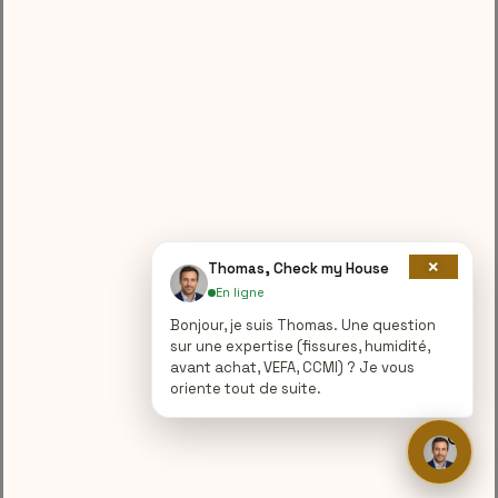
Une
expertise en fissures
par un
expert en bâtiment
vous
apportera la source de ces fissures, leurs causes ainsi qu’
une recommandation de réparation adaptée.
Chez Check my House, nous sommes fiers de proposer des
services d’analyse des fissures de qualité à Pontivy – 56300
ainsi que partout en France pour vous aider à faire d’un
achat, d’une vente ou sécuriser votre bien immobilier.
N’hésitez pas à prendre contact avec nous pour obtenir
davantage d’informations sur nos services et comment nous
pourrions vous être utiles.
×
Thomas, Check my House
En ligne
Bonjour, je suis Thomas. Une question
sur une expertise (fissures, humidité,
avant achat, VEFA, CCMI) ? Je vous
oriente tout de suite.