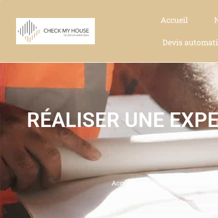
Accueil
Devis automat
RÉALISER UNE EXPE
Accueil
»
Réaliser une Expertise fi