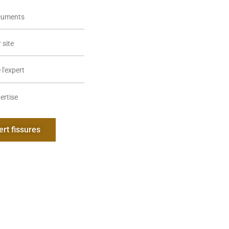
cuments
 site
l'expert
ertise
ert fissures