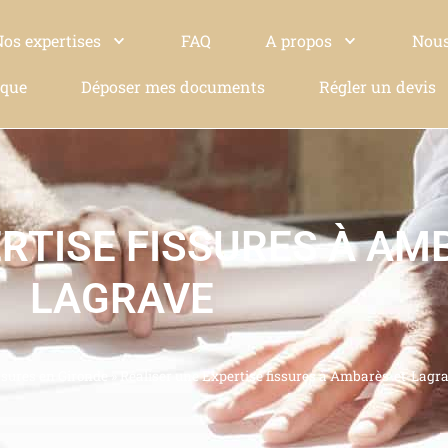
Nos expertises
FAQ
A propos
Nous
ique
Déposer mes documents
Régler un devis
RTISE FISSURES À AM
LAGRAVE
ssures en Gironde
»
Réaliser une Expertise fissures à Ambarès-et-Lagr