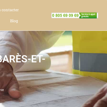
 contacter
Blog
BARÈS-ET-
ave