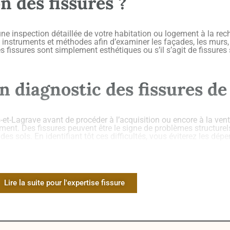
n des fissures ?
e inspection détaillée de votre habitation ou logement à la rech
rs instruments et méthodes afin d’examiner les façades, les murs, l
 les fissures sont simplement esthétiques ou s’il s’agit de fissures 
un diagnostic des fissures de
s-et-Lagrave avant de procéder à l’acquisition ou encore à la v
ment. Des fissures peuvent être le signe de problèmes structurels
 sols. En identifiant tôt ces difficultés, vous éviterez les dép
des fissures sur la maison
peut vous aider à évaluer le coût des
face à une action en justice liée à des vices non apparents de la
Lire la suite pour l'expertise fissure
une expertise des fissures 