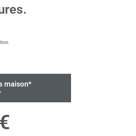
ures.
tion.
es maison*
²
€