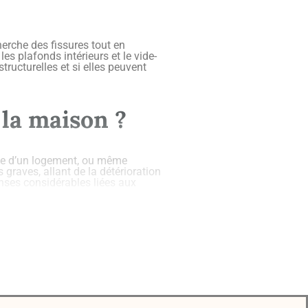
erche des fissures tout en
es plafonds intérieurs et le vide-
structurelles et si elles peuvent
 la maison ?
ente d’un logement, ou même
 graves, allant de la détérioration
enses considérables liées aux
 réparations adaptées et à
 part des nouveaux propriétaires.
d’une maison à