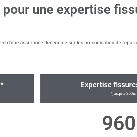
t pour une expertise fiss
ent d’une assurance décennale sur les préconisation de répara
t*
Expertise fissur
*jusqu'à 200m
960