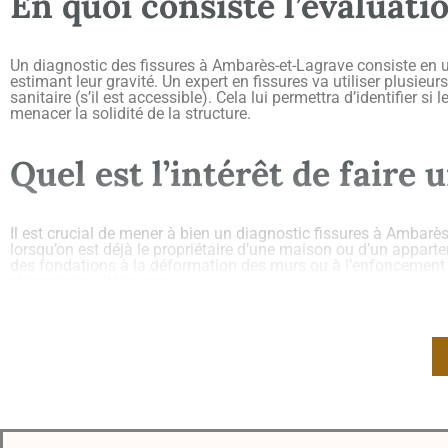
En quoi consiste l’évaluatio
Un diagnostic des fissures à Ambarès-et-Lagrave consiste en un
estimant leur gravité. Un expert en fissures va utiliser plusieu
sanitaire (s’il est accessible). Cela lui permettra d’identifier si
menacer la solidité de la structure.
Quel est l’intérêt de faire 
Il est crucial de mener à bien un diagnostic fissures à Ambarè
lorsqu’on est déjà le propriétaire d’une maison ou d’un apparte
des fondations à la déformation des murs ou à l’enfoncement des
réparations ultérieures.
Que vous vendiez ou achetiez un bien immobilier, l’
évaluation 
débattre la valeur de vente en fonction ou pour vous prémunir 
Quel est le processus pour 
Ambarès-et-Lagrave ?