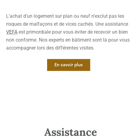
Elle ne remplace pas :
l’examen des fissures ;
L’achat d’un logement sur plan ou neuf n’exclut pas les
l’analyse des fondations ;
risques de malfaçons et de vices cachés. Une assistance
l’étude de l’historique du bâtiment ;
VEFA
est primordiale pour vous éviter de recevoir un bien
l’observation de la gestion des eaux ;
non conforme. Nos experts en bâtiment sont là pour vous
une étude géotechnique lorsque celle-ci est nécessaire.
accompagner lors des différentes visites.
Dans les Alpes-de-Haute-Provence, le relief, la géologie et les
modes constructifs peuvent varier d’un secteur à l’autre. Il
serait donc imprudent d’attribuer automatiquement une
En savoir plus
fissure à la sécheresse, à un terrain argileux ou à un
mouvement du sol sans analyse localisée.
Comment analyser des
fissures dans une maison
?
Assistance