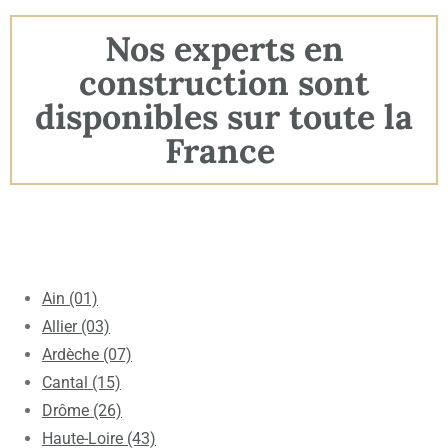
Nos experts en
construction sont
disponibles sur toute la
France
Ain (01)
Allier (03)
Ardèche (07)
Cantal (15)
Drôme (26)
Haute-Loire (43)