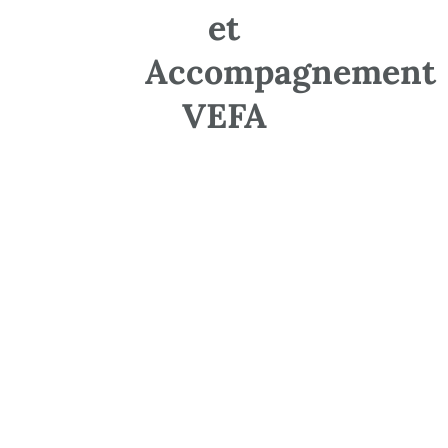
Une fissure doit être décrite avant d’être qualifiée. Sa forme,
et
sa localisation, son ouverture, sa profondeur apparente et
son évolution apportent davantage d’informations que son
aspect impressionnant ou discret.
Accompagnement
Les observations utiles
VEFA
L’expert regarde notamment :
la direction de la fissure ;
sa présence sur une seule face ou de part et d’autre du
mur ;
sa continuité à travers plusieurs matériaux ;
son emplacement près d’une ouverture ou d’un angle ;
l’existence de déformations associées ;
les traces d’infiltration ;
les reprises ou rebouchages antérieurs.
Les photographies datées peuvent aider à suivre une
évolution. Un rebouchage esthétique réalisé trop tôt risque
toutefois de masquer l’indice sans traiter sa cause.