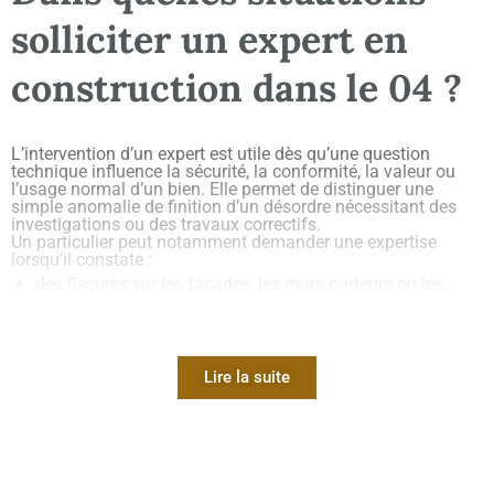
solliciter un expert en
construction dans le 04 ?
L’intervention d’un expert est utile dès qu’une question
technique influence la sécurité, la conformité, la valeur ou
l’usage normal d’un bien. Elle permet de distinguer une
simple anomalie de finition d’un désordre nécessitant des
investigations ou des travaux correctifs.
Un particulier peut notamment demander une expertise
lorsqu’il constate :
des fissures sur les façades, les murs porteurs ou les
cloisons ;
des infiltrations, des moisissures ou une odeur
persistante d’humidité ;
Lire la suite
un affaissement, une déformation ou des portes qui
ferment difficilement ;
une différence entre les plans contractuels et les travaux