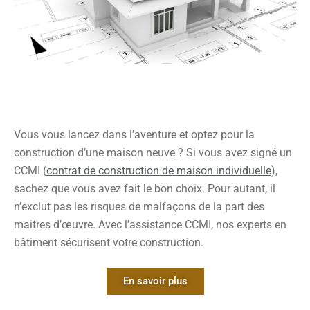
à la disposition du bâtiment ;
aux techniques de construction employées ;
aux travaux antérieurs ;
à l’évolution déclarée du désordre ;
aux données publiques pertinentes ;
aux pièces contractuelles disponibles.
Lorsque des investigations complémentaires sont
nécessaires, elles doivent être clairement identifiées. Il peut
Vous vous lancez dans l’aventure et optez pour la
s’agir, selon le dossier, d’une étude de sol, d’un contrôle de
construction d’une maison neuve ? Si vous avez signé un
réseau, d’un sondage destructif, d’une étude structurelle ou
d’un suivi de l’évolution des fissures.
CCMI (
contrat de construction de maison individuelle
),
sachez que vous avez fait le bon choix. Pour autant, il
La remise du rapport
n’exclut pas les risques de malfaçons de la part des
maitres d’œuvre. Avec l’assistance CCMI, nos experts en
bâtiment sécurisent votre construction.
Le rapport présente les faits sans masquer les incertitudes.
Lorsque la cause ne peut pas être confirmée par la seule
inspection visuelle, l’expert doit le signaler plutôt que
d’affirmer une origine non démontrée.
En savoir plus