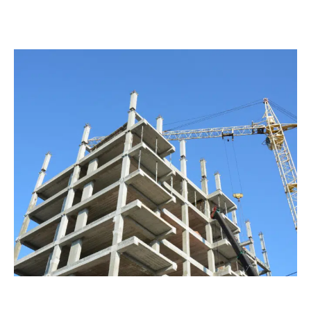
Pourquoi les
caractéristiques du sol
doivent-elles être
examinées avec prudence
?
Le sol peut participer à certains désordres du bâti, mais
aucune conclusion sérieuse ne peut être tirée à la seule
échelle du département. La sensibilité doit être vérifiée à
l’adresse du bien, puis rapprochée des caractéristiques de la
construction et de ses fondations.
Le retrait-gonflement correspond aux variations de volume
de certaines formations argileuses lorsque leur teneur en eau
change. Ce phénomène peut provoquer des tassements
différentiels et affecter particulièrement les maisons
individuelles. Géorisques met à disposition une carte
d’exposition actualisée, tandis que le BRGM fournit des
données sur le sol, le sous-sol et les risques géologiques.
Une carte publique renseigne sur une exposition potentielle.